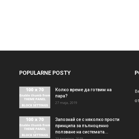
POPULARNE POSTY
P
Колко време да готвим на
В
пара?
о
27 maja, 2019
Запознай се с няколко прости
принципа за пълноценно
ползване на системата...
23 kwietnia, 2019