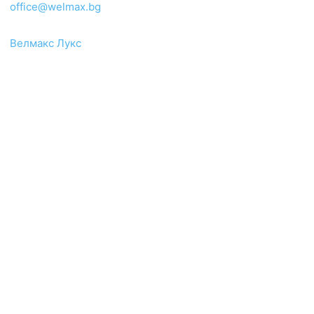
office@welmax.bg
Велмакс Лукс