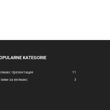
OPULARNE KATEGORIE
елмакс презентация
11
тзиви за велмакс
3