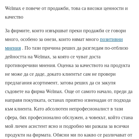
Welmax е повече от продажби, това са високи ценности и
качество
За фирмите, които извършват преки продажби се говори
много, особено за онези, които нямат много
позитивни
мнения
. По тази причина реших да разгледам по-отблизо
дейността на Welmax, за която се чуват доста
противоречиви мнения. Оценка за качеството на продукта
не може да се даде, докато клиентът сам не провери
предлагания асортимент, затова реших да си закупя
съдовете на фирма Welmax. Още от самото начало, преди да
направя покупката, останах приятно изненадан от подхода
към клиента. Като абсолютен непрофесионалист в тази
сфера, бях професионално обслужен, а човекът, който стана
мой личен асистент ясно и подробно ми разказа за всички
продукти на фирмата. Обясни ми по какво се различават от