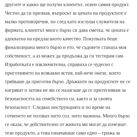
другите и какво ще получи клиентът, освен самия продукт.
Честно да си призная, въпросът за цената на продуктите е
малко противоречив, но след като изслуша служителя на
фирмата, клиентът много бързо си дава сметка, че цената е
адекватна на предлаганото качество. Покупката беше
финализирана много бързо и ето, че съдовете станаха моя
собственост, а аз можех да продължа да ги тестирам сам.
Изработката е изключителна, справиха се чудесно с
приготвянето на всякакви ястия, най-вече онези, които
трябваше да приготвя бързо. Дръжките на продуктите не се
нагряват и затова не ми се налагаше да се притеснявам за
безопасността на семейството си, както и за своята
безопасност. Следвах инструкцията и по време на
готвенето не ползвах нито сол, нито мазнина. Много бързо
се оказа, че действително от живота ми могат да изчезнат
тези продукти, а това означаваше само едно – грижа за