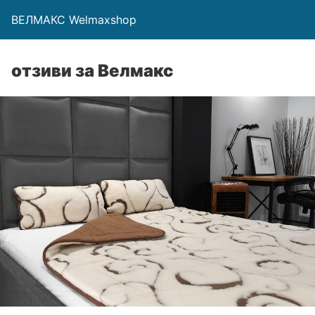
ВЕЛМАКС Welmaxshop
отзиви за Велмакс