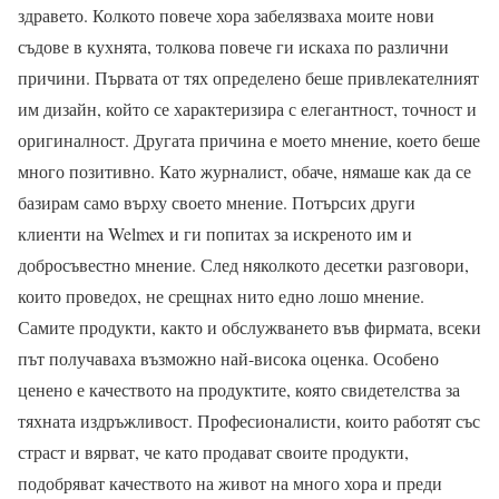
здравето. Колкото повече хора забелязваха моите нови
съдове в кухнята, толкова повече ги искаха по различни
причини. Първата от тях определено беше привлекателният
им дизайн, който се характеризира с елегантност, точност и
оригиналност. Другата причина е моето мнение, което беше
много позитивно. Като журналист, обаче, нямаше как да се
базирам само върху своето мнение. Потърсих други
клиенти на Welmex и ги попитах за искреното им и
добросъвестно мнение. След няколкото десетки разговори,
които проведох, не срещнах нито едно лошо мнение.
Самите продукти, както и обслужването във фирмата, всеки
път получаваха възможно най-висока оценка. Особено
ценено е качеството на продуктите, която свидетелства за
тяхната издръжливост. Професионалисти, които работят със
страст и вярват, че като продават своите продукти,
подобряват качеството на живот на много хора и преди