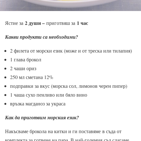
2 души –
1 час
Ястие за
приготвяш за
Какви продукти са необходими?
2 филета от морски език (може и от треска или тилапия)
1 глава брокол
2 чаши ориз
250 мл сметана 12%
подправки за вкус (морска сол, лимонов черен пипер)
1 чаша сухо пенливо или бяло вино
връзка магданоз за украса
Как да приготвим морския език?
Накъсваме брокола на китки и ги поставяме
в съда от
комплекта за готвене на пара. В най-големия
съд слагаме