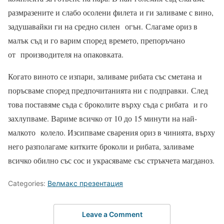
размразените и слабо осолени филета
и ги заливаме с вино,
задушавайки ги на средно силен
огън.
Слагаме ориз в
малък съд и го варим според
времето, препоръчано
от
производителя на опаковката.
Когато виното се изпари, заливаме рибата със сметана
и
поръсваме според предпочитанията ни с подправки.
След
това поставяме съда с броколите върху съда с рибата
и го
захлупваме. Вариме всичко от 10 до 15 минути на най-
малкото
колело. Изсипваме сварения ориз в чинията, върху
него разполагаме
китките броколи и рибата, заливаме
всичко обилно със сос и украсяваме
със стръкчета магданоз.
Categories:
Велмакс презентация
Leave a Comment