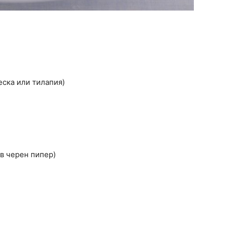
еска или тилапия)
ов черен пипер)