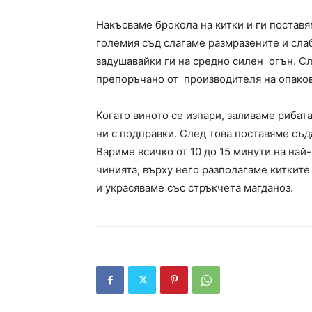
Накъсваме брокола на китки и ги постав
големия
съд слагаме размразените и сл
задушавайки ги на средно силен
огън.
Сл
препоръчано от
производителя на опаков
Когато виното се изпари, заливаме рибат
ни с подправки.
След това поставяме съд
Вариме всичко от 10 до 15 минути на на
чинията, върху него разполагаме
китките
и украсяваме
със стръкчета магданоз.