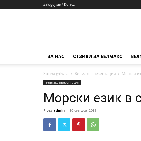
Zaloguj się / Dołącz
3А НАС
ОТЗИВИ ЗА ВЕЛМАКС
ВЕЛ
Strona główna
Велмакс презентация
Морски ез
Велмакс презентация
Морски език в 
Przez
admin
-
10 czerwca, 2019