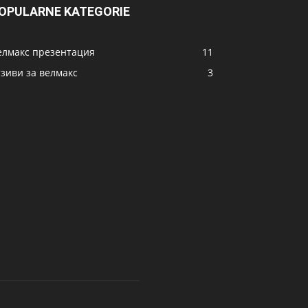
OPULARNE KATEGORIE
елмакс презентация
11
тзиви за велмакс
3