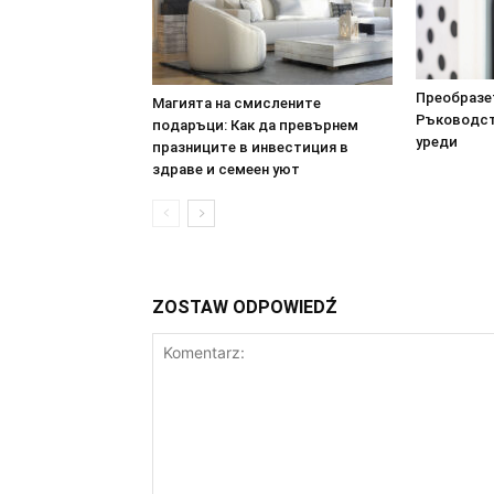
Преобразет
Магията на смислените
Ръководст
подаръци: Как да превърнем
уреди
празниците в инвестиция в
здраве и семеен уют
ZOSTAW ODPOWIEDŹ