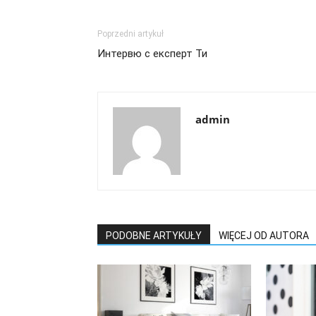
Poprzedni artykuł
Интервю с експерт Ти
admin
PODOBNE ARTYKUŁY
WIĘCEJ OD AUTORA