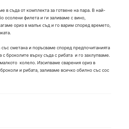
яме
в съда от комплекта за готвене на пара. В най-
або осолени филета
и ги заливаме с вино,
агаме ориз в малък съд и го варим според
времето,
ката.
а със сметана
и поръсваме според предпочитанията
а с броколите върху съда с рибата
и го захлупваме.
й-малкото
колело. Изсипваме сварения ориз в
 броколи и рибата, заливаме всичко обилно със сос