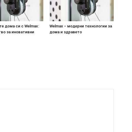
е дома си с Welmax:
Welmax – модерни технологии за
во за иновативни
дома и здравето