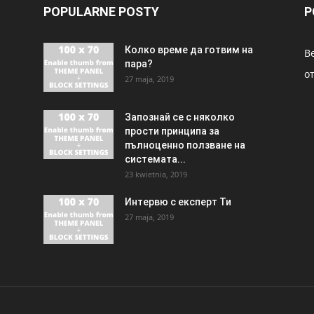
POPULARNE POSTY
P
Колко време да готвим на
В
пара?
о
27 maja, 2019
Запознай се с няколко
прости принципа за
пълноценно ползване на
системата...
23 kwietnia, 2019
Интервю с експерт Ти
27 maja, 2019