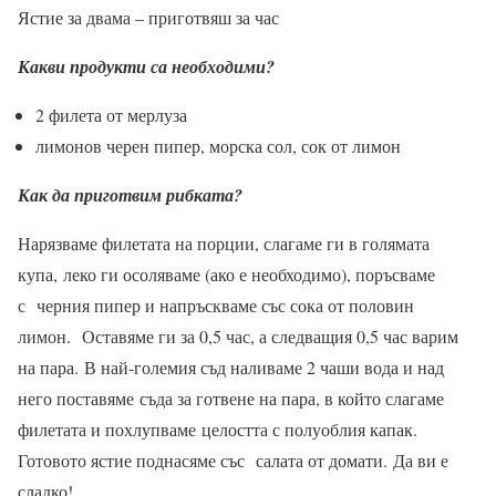
Ястие за двама – приготвяш за час
Какви продукти са необходими?
2 филета от мерлуза
лимонов черен пипер, морска сол, сок от лимон
Как да приготвим рибката?
Нарязваме филетата на порции, слагаме ги в голямата
купа,
леко ги осоляваме (ако е необходимо), поръсваме
с
черния пипер и напръскваме със сока от половин
лимон.
Оставяме ги за 0,5 час, а следващия 0,5 час варим
на пара.
В най-големия съд наливаме 2 чаши вода и над
него поставяме
съда за готвене на пара, в който слагаме
филетата и похлупваме
целостта с полуоблия капак.
Готовото ястие поднасяме със
салата от домати.
Да ви е
сладко!