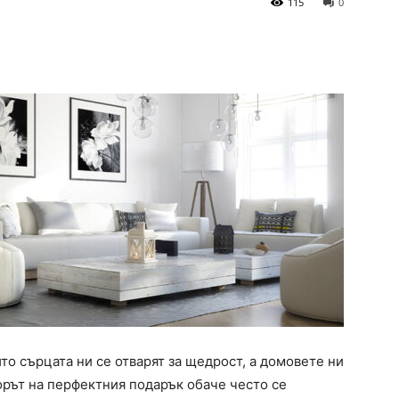
115
0
то сърцата ни се отварят за щедрост, а домовете ни
орът на перфектния подарък обаче често се