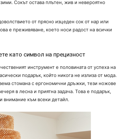
зими. Сокът остава плътен, жив и невероятно
оволствието от прясно изцеден сок от нар или
това е преживяване, което носи радост на всички
ете като символ на прецизност
ачественият инструмент е половината от успеха на
сически подарък, който никога не излиза от мода.
аема стомана с ергономични дръжки, тези ножове
ечеря в лесна и приятна задача. Това е подарък,
 и внимание към всеки детайл.