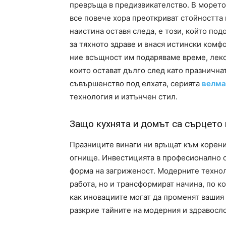
превръща в предизвикателство. В морето
все повече хора преоткриват стойността 
наистина оставя следа, е този, който по
за тяхното здраве и внася истински комфо
ние всъщност им подаряваме време, леко
които остават дълго след като празничнат
съвършенство под елхата, серията
велма
технология и изтънчен стил.
Защо кухнята и домът са сърцето 
Празниците винаги ни връщат към корени
огнище. Инвестицията в професионално о
форма на загриженост. Модерните техно
работа, но и трансформират начина, по ко
как иновациите могат да променят вашия
разкрие тайните на модерния и здравосл