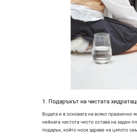
1. Подаръкът на чистата хидратац
Водата е в основата на всяко празнично я
нейната чистота често остава на заден п
подарък, който носи здраве на цялото се