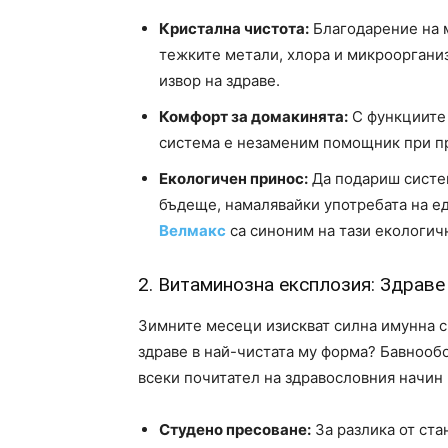
Кристална чистота:
Благодарение на 
тежките метали, хлора и микрооргани
извор на здраве.
Комфорт за домакинята:
С функциите 
система е незаменим помощник при пр
Екологичен принос:
Да подариш систем
бъдеще, намалявайки употребата на ед
Велмакс
са синоним на тази екологич
2. Витаминозна експлозия: Здраве
Зимните месеци изискват силна имунна си
здраве в най-чистата му форма? Бавнообор
всеки почитател на здравословния начин 
Студено пресоване:
За разлика от ста