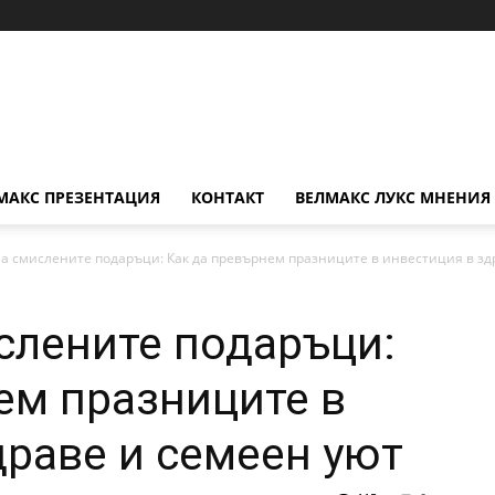
МАКС ПРЕЗЕНТАЦИЯ
КОНТАКТ
ВЕЛМАКС ЛУКС МНЕНИЯ
а смислените подаръци: Как да превърнем празниците в инвестиция в здр
слените подаръци:
ем празниците в
драве и семеен уют