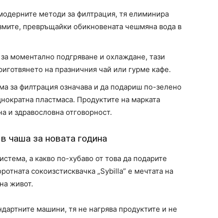
модерните методи за филтрация, тя елиминира
змите, превръщайки обикновената чешмяна вода в
за моментално подгряване и охлаждане, тази
иготвянето на празничния чай или гурме кафе.
а за филтрация означава и да подариш по-зелено
нократна пластмаса. Продуктите на марката
на и здравословна отговорност.
 в чаша за новата година
стема, а какво по-хубаво от това да подарите
отната сокоизстисквачка „Sybilla” е мечтата на
на живот.
ндартните машини, тя не нагрява продуктите и не