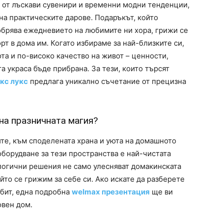
 от лъскави сувенири и временни модни тенденции,
на практическите дарове. Подаръкът, който
добрява ежедневието на любимите ни хора, грижи се
рт в дома им. Когато избираме за най-близките си,
та и по-високо качество на живот – ценности,
а украса бъде прибрана. За тези, които търсят
кс лукс
предлага уникално съчетание от прецизна
на празничната магия?
те, към споделената храна и уюта на домашното
борудване за тези пространства е най-чистата
логични решения не само улесняват домакинската
йто се грижим за себе си. Ако искате да разберете
 бит, една подробна
welmax презентация
ще ви
овен дом.