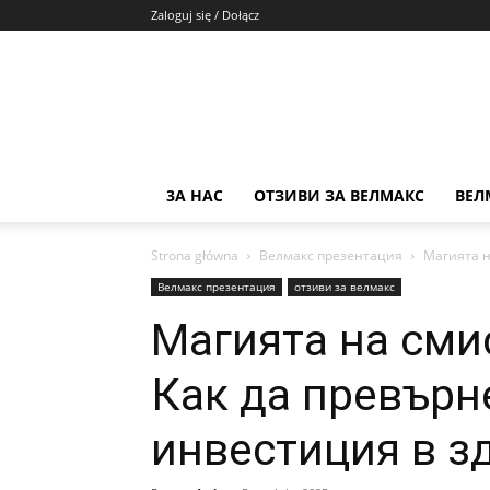
Zaloguj się / Dołącz
3А НАС
ОТЗИВИ ЗА ВЕЛМАКС
ВЕЛ
Strona główna
Велмакс презентация
Магията н
Велмакс презентация
отзиви за велмакс
Магията на сми
Как да превърн
инвестиция в з