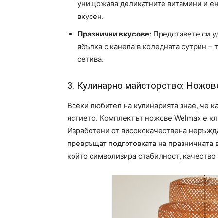
унищожава деликатните витамини и ен
вкусен.
Празнични вкусове:
Представете си уд
ябълка с канела в коледната сутрин – 
сетива.
3. Кулинарно майсторство: Ножов
Всеки любител на кулинарията знае, че к
ястието. Комплектът ножове Welmax е кла
Изработени от висококачествена неръжд
превръщат подготовката на празничната в
който символизира стабилност, качество