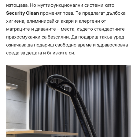
изтощава. Но мултифункционални системи като
Security Clean
променят това. Те предлагат дълбока
хигиена, елиминирайки акари и алергени от
матраците и диваните – места, където стандартните
прахосмукачки са безсилни. Да подариш такъв уред
означава да подариш свободно време и здравословна
среда за децата и близките си.