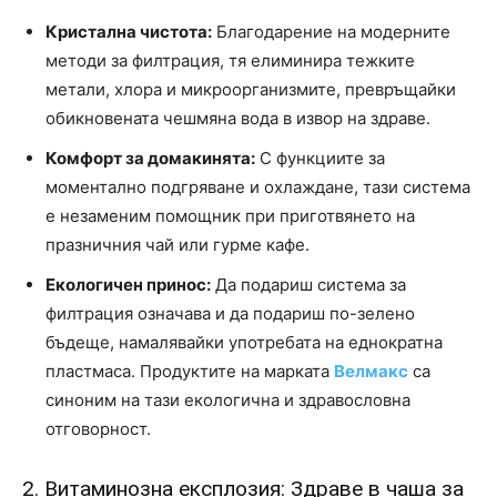
Кристална чистота:
Благодарение на модерните
методи за филтрация, тя елиминира тежките
метали, хлора и микроорганизмите, превръщайки
обикновената чешмяна вода в извор на здраве.
Комфорт за домакинята:
С функциите за
моментално подгряване и охлаждане, тази система
е незаменим помощник при приготвянето на
празничния чай или гурме кафе.
Екологичен принос:
Да подариш система за
филтрация означава и да подариш по-зелено
бъдеще, намалявайки употребата на еднократна
пластмаса. Продуктите на марката
Велмакс
са
синоним на тази екологична и здравословна
отговорност.
2. Витаминозна експлозия: Здраве в чаша за