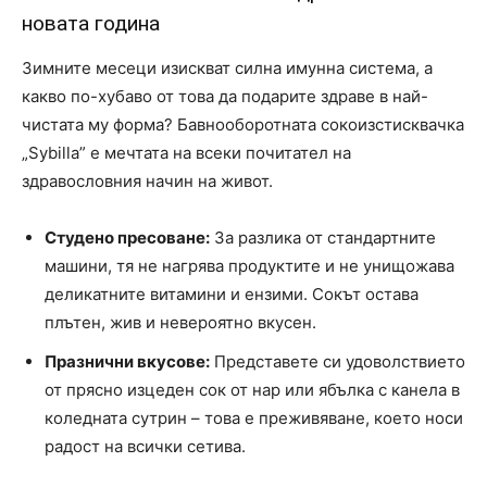
новата година
Зимните месеци изискват силна имунна система, а
какво по-хубаво от това да подарите здраве в най-
чистата му форма? Бавнооборотната сокоизстисквачка
„Sybilla” е мечтата на всеки почитател на
здравословния начин на живот.
Студено пресоване:
За разлика от стандартните
машини, тя не нагрява продуктите и не унищожава
деликатните витамини и ензими. Сокът остава
плътен, жив и невероятно вкусен.
Празнични вкусове:
Представете си удоволствието
от прясно изцеден сок от нар или ябълка с канела в
коледната сутрин – това е преживяване, което носи
радост на всички сетива.