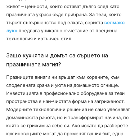
живот – ценности, които остават дълго след като
празничната украса бъде прибрана. За тези, които
търсят съвършенство под елхата, серията
велмакс
лукс
предлага уникално съчетание от прецизна
технология и изтънчен стил.
Защо кухнята и домът са сърцето на
празничната магия?
Празниците винаги ни връщат към корените, към
споделената храна и уюта на домашното огнище.
Инвестицията в професионално оборудване за тези
пространства е най-чистата форма на загриженост.
Модерните технологични решения не само улесняват
домакинската работа, но и трансформират начина, по
който се грижим за себе си. Ако искате да разберете
как иновациите могат да променят вашия бит, една