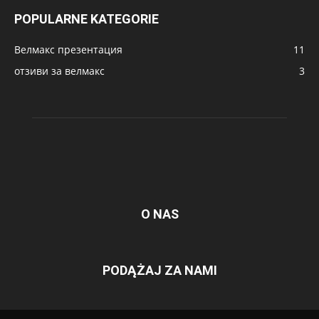
POPULARNE KATEGORIE
Велмакс презентация
11
отзиви за велмакс
3
O NAS
PODĄŻAJ ZA NAMI