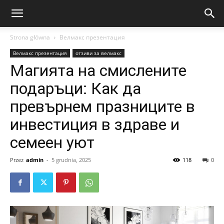
Strona główna
Велмакс презентация
Велмакс презентация
отзиви за велмакс
Магията на смислените
подаръци: Как да
превърнем празниците в
инвестиция в здраве и
семеен уют
Przez
admin
-
5 grudnia, 2025
118
0