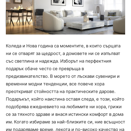
Коледа и Нова година са моментите, в които сърцата
ни се отварят за щедрост, а домовете ни се изпълват
със светлина и надежда. Изборът на перфектния
подарък обаче често се превръща в
предизвикателство. В морето от лъскави сувенири и
временни модни тенденции, все повече хора
преоткриват стойността на практическите дарове.
Подаръкът, който наистина оставя следа, е този, който
подобрява ежедневието на любимите ни хора, грижи
се за тяхното здраве и внася истински комфорт в дома
им. Когато избираме за най-близките си, ние всъщност
им подаряваме време, лекота и по-високо качество на