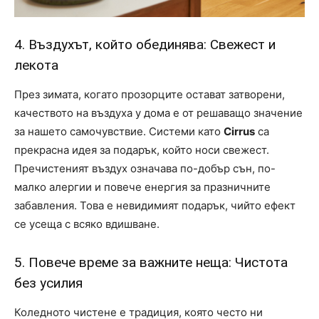
4. Въздухът, който обединява: Свежест и
лекота
През зимата, когато прозорците остават затворени,
качеството на въздуха у дома е от решаващо значение
за нашето самочувствие. Системи като
Cirrus
са
прекрасна идея за подарък, който носи свежест.
Пречистеният въздух означава по-добър сън, по-
малко алергии и повече енергия за празничните
забавления. Това е невидимият подарък, чийто ефект
се усеща с всяко вдишване.
5. Повече време за важните неща: Чистота
без усилия
Коледното чистене е традиция, която често ни