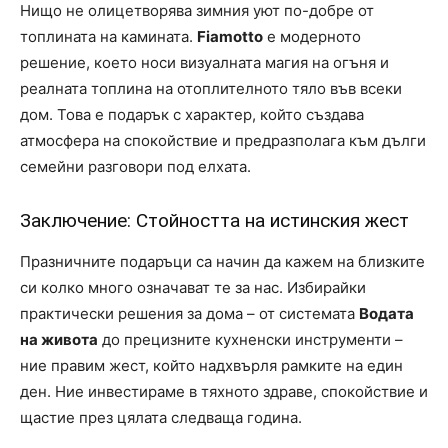
Нищо не олицетворява зимния уют по-добре от
топлината на камината.
Fiamotto
е модерното
решение, което носи визуалната магия на огъня и
реалната топлина на отоплителното тяло във всеки
дом. Това е подарък с характер, който създава
атмосфера на спокойствие и предразполага към дълги
семейни разговори под елхата.
Заключение: Стойността на истинския жест
Празничните подаръци са начин да кажем на близките
си колко много означават те за нас. Избирайки
практически решения за дома – от системата
Водата
на живота
до прецизните кухненски инструменти –
ние правим жест, който надхвърля рамките на един
ден. Ние инвестираме в тяхното здраве, спокойствие и
щастие през цялата следваща година.