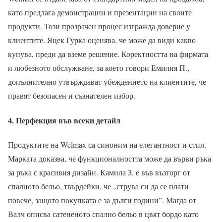
като предлага демонстрации и презентации на своите
продукти. Този прозрачен процес изгражда доверие у
клиентите. Яцек Гурка оценява, че може да види какво
купува, преди да вземе решение. Коректността на фирмата
и любезното обслужване, за което говори Емилия П.,
допълнително утвърждават убеждението на клиентите, че
правят безопасен и съзнателен избор.
4. Перфекция във всеки детайл
Продуктите на Welmax са синоним на елегантност и стил.
Марката доказва, че функционалността може да върви ръка
за ръка с красивия дизайн. Камила З. е във възторг от
спалното бельо, твърдейки, че „струва си да се плати
повече, защото покупката е за дълги години”. Магда от
Валч описва сатененото спално бельо в цвят бордо като