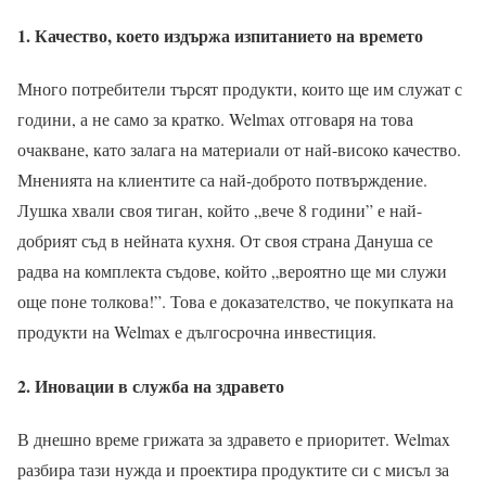
1. Качество, което издържа изпитанието на времето
Много потребители търсят продукти, които ще им служат с
години, а не само за кратко. Welmax отговаря на това
очакване, като залага на материали от най-високо качество.
Мненията на клиентите са най-доброто потвърждение.
Лушка хвали своя тиган, който „вече 8 години” е най-
добрият съд в нейната кухня. От своя страна Дануша се
радва на комплекта съдове, който „вероятно ще ми служи
още поне толкова!”. Това е доказателство, че покупката на
продукти на Welmax е дългосрочна инвестиция.
2. Иновации в служба на здравето
В днешно време грижата за здравето е приоритет. Welmax
разбира тази нужда и проектира продуктите си с мисъл за