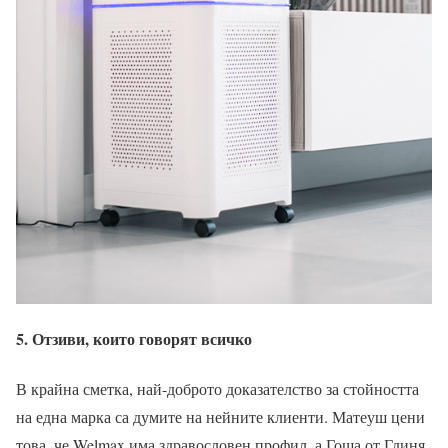
5. Отзиви, които говорят всичко
В крайна сметка, най-доброто доказателство за стойността
на една марка са думите на нейните клиенти. Матеуш цени
това, че Welmax има здравословен профил, а Гоша от Гдиня