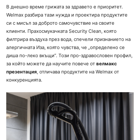
В днешно време грижата за здравето е приоритет.
Welmax разбира тази нужда и проектира продуктите
си с мисъл за доброто самочувствие на своите
клиенти. Прахосмукачката Security Clean, която
филтрира въздуха през вода, спечели признанието на
алергичната Иза, която чувства, че „определено се
диша по-леко вкъщи”. Този про-здравословен профил,
за който можете да научите повече от
велмакс
презентация
, отличава продуктите на Welmax от
конкуренцията.