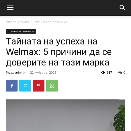
Strona główna
отзиви за велмакс
отзиви за велмакс
Тайната на успеха на
Welmax: 5 причини да се
доверите на тази марка
Przez
admin
-
22 kwietnia, 2025
617
0