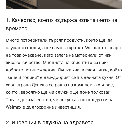
1. Качество, което издържа изпитанието на
времето
Много потребители търсят продукти, които ще им
служат с години, а не само за кратко. Welmax отговаря
на това очакване, като залага на материали от най-
високо качество. Мненията на клиентите са най-
доброто потвърждение. Лушка хвали своя тиган, който
„вече 8 години” е най-добрият съд в нейната кухня. От
своя страна Дануша се радва на комплекта съдове,
който „вероятно ще ми служи още поне толкова!”.
Това е доказателство, че покупката на продукти на
Welmax е дългосрочна инвестиция.
2. Иновации в служба на здравето