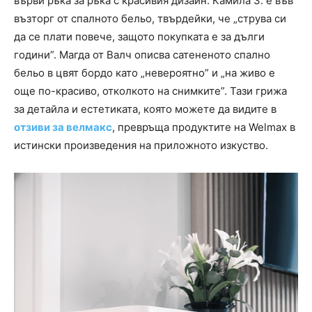
върви ръка за ръка с красивия дизайн. Камила З. е във
възторг от спалното бельо, твърдейки, че „струва си
да се плати повече, защото покупката е за дълги
години”. Магда от Валч описва сатененото спално
бельо в цвят бордо като „невероятно” и „на живо е
още по-красиво, отколкото на снимките”. Тази грижа
за детайла и естетиката, която можете да видите в
отзиви за велмакс
, превръща продуктите на Welmax в
истински произведения на приложното изкуство.