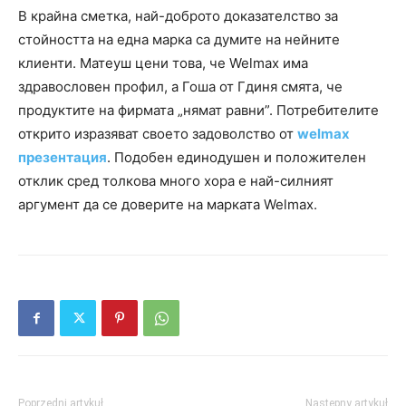
В крайна сметка, най-доброто доказателство за
стойността на една марка са думите на нейните
клиенти. Матеуш цени това, че Welmax има
здравословен профил, а Гоша от Гдиня смята, че
продуктите на фирмата „нямат равни”. Потребителите
открито изразяват своето задоволство от
welmax
презентация
. Подобен единодушен и положителен
отклик сред толкова много хора е най-силният
аргумент да се доверите на марката Welmax.
Poprzedni artykuł
Następny artykuł